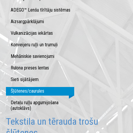
ADEGO™ Lenšu tīrītāju sistēmas
Aizsargpārklājumi
Vulkanizācijas iekārtas
Konveijeru ruļļi un trumuļi
Mehāniskie savienojumi
Rulona preses lentas
Sieti sijātājiem
Šļūtenes/caurules
Detaļu ruļļu apgumijošana
(autoklāvs)
Tekstila un tērauda trošu
šļūtenes