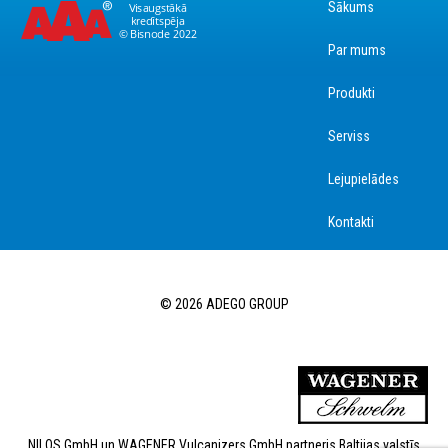
Sākums
Par mums
Produkti
Serviss
Lejupielādes
Kontakti
© 2026 ADEGO GROUP
NILOS GmbH un WAGENER Vulcanizers GmbH partneris Baltijas valstīs