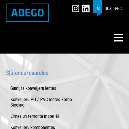
LAT
RUS
ENG
Šļūtenes/caurules
Gumijas konveijeru lentes
Konveijeru PU / PVC lentes Forbo
Siegling
Līmes un remonta materiāli
Konveijeru komponentes