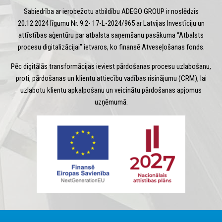
Sabiedrība ar ierobežotu atbildību ADEGO GROUP ir noslēdzis
20.12.2024 līgumu Nr. 9.2- 17-L-2024/965 ar Latvijas Investīciju un
attīstības aģentūru par atbalsta saņemšanu pasākuma “Atbalsts
procesu digitalizācijai” ietvaros, ko finansē Atveseļošanas fonds.
Pēc digitālās transformācijas ieviest pārdošanas procesu uzlabošanu,
proti, pārdošanas un klientu attiecību vadības risinājumu (CRM), lai
uzlabotu klientu apkalpošanu un veicinātu pārdošanas apjomus
uzņēmumā.