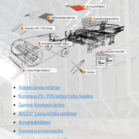
Vulkanizācijas iekārtas
Konveijeru PU / PVC lentes Forbo Siegling
Gumijas konveijeru lentes
ADEGO™ Lenšu tīrītāju sistēmas
Aizsargpārklājumi
Konveijeru komponentes