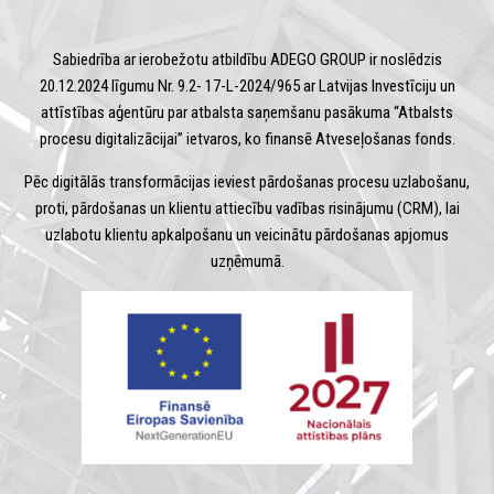
Sabiedrība ar ierobežotu atbildību ADEGO GROUP ir noslēdzis
20.12.2024 līgumu Nr. 9.2- 17-L-2024/965 ar Latvijas Investīciju un
attīstības aģentūru par atbalsta saņemšanu pasākuma “Atbalsts
procesu digitalizācijai” ietvaros, ko finansē Atveseļošanas fonds.
Pēc digitālās transformācijas ieviest pārdošanas procesu uzlabošanu,
proti, pārdošanas un klientu attiecību vadības risinājumu (CRM), lai
uzlabotu klientu apkalpošanu un veicinātu pārdošanas apjomus
uzņēmumā.