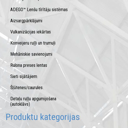
ADEGO™ Lenšu tīrītāju sistēmas
Aizsargpārklājumi
Vulkanizācijas iekārtas
Konveijeru ruļļi un trumuļi
Mehāniskie savienojumi
Rulona preses lentas
Sieti sijātājiem
Šļūtenes/caurules
Detaļu ruļļu apgumijošana
(autoklāvs)
Produktu kategorijas