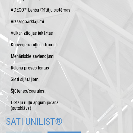
ADEGO™ Lenšu tīrītāju sistēmas
Aizsargpārklājumi
Vulkanizācijas iekārtas
Konveijeru ruļļi un trumuļi
Mehāniskie savienojumi
Rulona preses lentas
Sieti sijātājiem
Šļūtenes/caurules
Detaļu ruļļu apgumijošana
(autoklāvs)
SATI UNILIST®