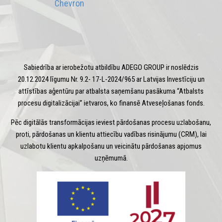
Chevron
Sabiedrība ar ierobežotu atbildību ADEGO GROUP ir noslēdzis
20.12.2024 līgumu Nr. 9.2- 17-L-2024/965 ar Latvijas Investīciju un
attīstības aģentūru par atbalsta saņemšanu pasākuma “Atbalsts
procesu digitalizācijai” ietvaros, ko finansē Atveseļošanas fonds.
Pēc digitālās transformācijas ieviest pārdošanas procesu uzlabošanu,
proti, pārdošanas un klientu attiecību vadības risinājumu (CRM), lai
uzlabotu klientu apkalpošanu un veicinātu pārdošanas apjomus
uzņēmumā.