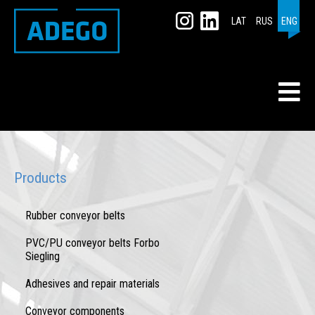
LAT
RUS
ENG
Products
Rubber conveyor belts
PVC/PU conveyor belts Forbo
Siegling
Adhesives and repair materials
Conveyor components