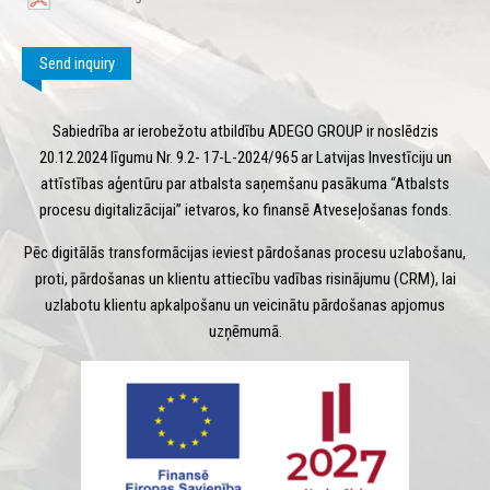
Send inquiry
Sabiedrība ar ierobežotu atbildību ADEGO GROUP ir noslēdzis
20.12.2024 līgumu Nr. 9.2- 17-L-2024/965 ar Latvijas Investīciju un
attīstības aģentūru par atbalsta saņemšanu pasākuma “Atbalsts
procesu digitalizācijai” ietvaros, ko finansē Atveseļošanas fonds.
Pēc digitālās transformācijas ieviest pārdošanas procesu uzlabošanu,
proti, pārdošanas un klientu attiecību vadības risinājumu (CRM), lai
uzlabotu klientu apkalpošanu un veicinātu pārdošanas apjomus
uzņēmumā.