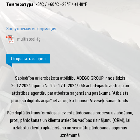
Температура:
-5°C / +60°C +23°F / +140°F
Загружаемая информация
multisteel-fg
Отправить запрос
Sabiedrība ar ierobežotu atbildību ADEGO GROUP ir noslēdzis
20.12.2024 līgumu Nr. 9.2- 17-L-2024/965 ar Latvijas Investīciju un
attīstības aģentūru par atbalsta saņemšanu pasākuma “Atbalsts
procesu digitalizācijai” ietvaros, ko finansē Atveseļošanas fonds.
Pēc digitālās transformācijas ieviest pārdošanas procesu uzlabošanu,
proti, pārdošanas un klientu attiecību vadības risinājumu (CRM), lai
uzlabotu klientu apkalpošanu un veicinātu pārdošanas apjomus
uzņēmumā.