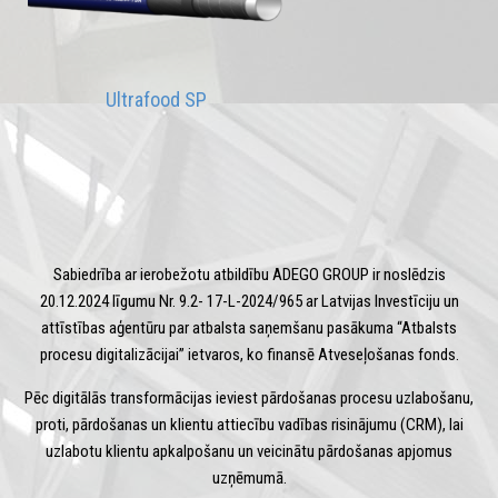
Ultrafood SP
Sabiedrība ar ierobežotu atbildību ADEGO GROUP ir noslēdzis
20.12.2024 līgumu Nr. 9.2- 17-L-2024/965 ar Latvijas Investīciju un
attīstības aģentūru par atbalsta saņemšanu pasākuma “Atbalsts
procesu digitalizācijai” ietvaros, ko finansē Atveseļošanas fonds.
Pēc digitālās transformācijas ieviest pārdošanas procesu uzlabošanu,
proti, pārdošanas un klientu attiecību vadības risinājumu (CRM), lai
uzlabotu klientu apkalpošanu un veicinātu pārdošanas apjomus
uzņēmumā.